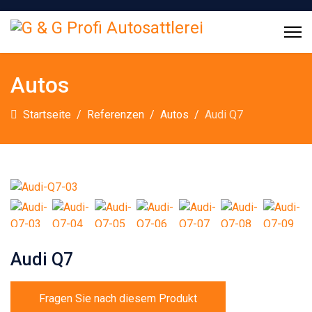
Autos
Startseite
Referenzen
Autos
Audi Q7
Audi Q7
Fragen Sie nach diesem Produkt