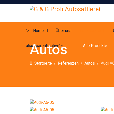
">
Home
Über uns
Referenzen
Autos
alias-parent-active">
Alle Produkte
Startseite
Referenzen
Autos
Audi A