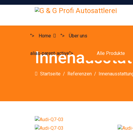
">
Home
">
Über uns
Referenzen
Innenaussta
alias-parent-active">
Alle Produkte
Startseite
Referenzen
Innenausstattun